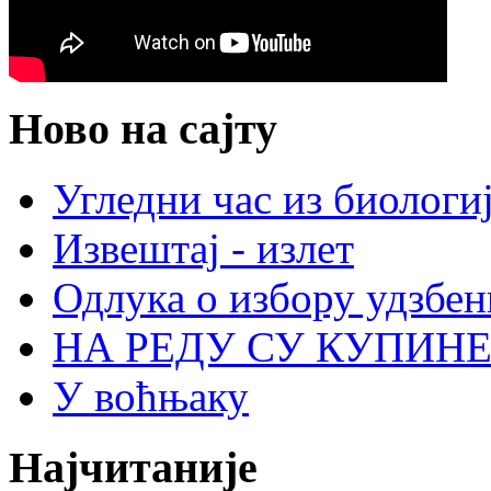
Ново
на сајту
Угледни час из биологи
Извештај - излет
Одлука о избору удзбени
НА РЕДУ СУ КУПИНЕ
У воћњаку
Најчитаније