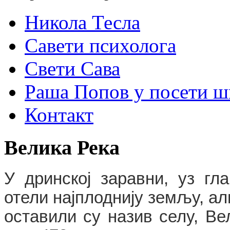
Никола Тесла
Савети психолога
Свети Сава
Раша Попов у посети ш
Контакт
Велика
Река
У дринској заравни, уз г
отели најплоднију земљу, али
оставили су назив селу, Ве