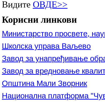
Видите
ОВДЕ>>
Корисни
линкови
Министарство просвете, нау
Школска управа Ваљево
Завод за унапређивање обр
Завод за вредновање квали
Општина Мали Зворник
Национална платформа "Чув