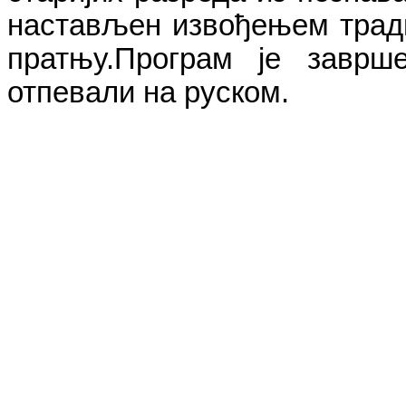
настављен извођењем тради
пратњу.Програм је завр
отпевали на руском.