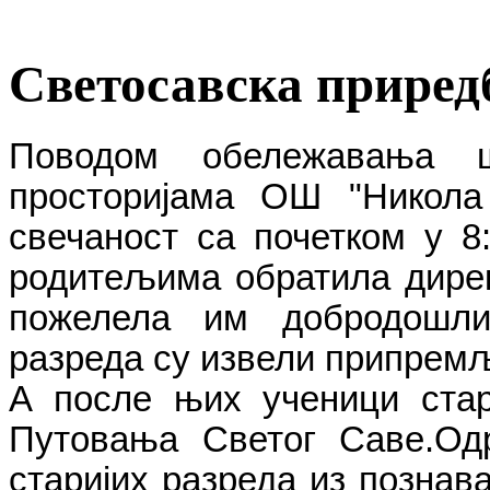
Светосавска приред
Поводом обележавања 
просторијама ОШ "Никола 
свечаност са почетком у 8
родитељима обратила дире
пожелела им добродошли
разреда су извели припрем
А после њих ученици стар
Путовања Светог Саве.О
старијих разреда из познав