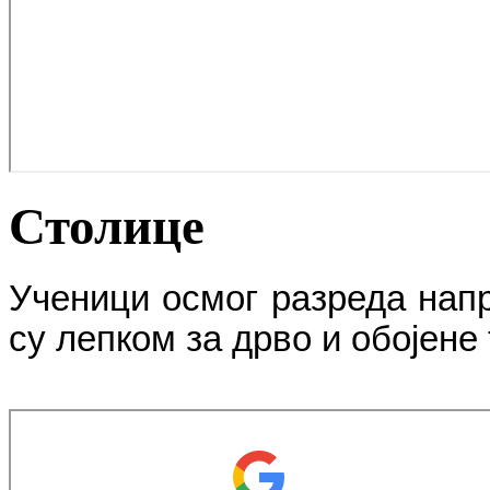
Столице
Ученици осмог разреда напр
су лепком за дрво и обојене