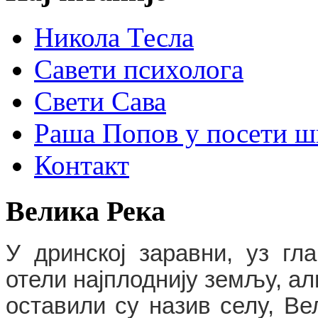
Никола Тесла
Савети психолога
Свети Сава
Раша Попов у посети ш
Контакт
Велика
Река
У дринској заравни, уз г
отели најплоднију земљу, али
оставили су назив селу, Ве