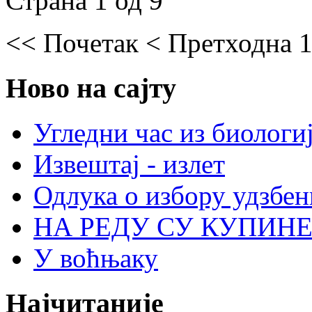
Страна 1 од 9
<<
Почетак
<
Претходна
Ново
на сајту
Угледни час из биологи
Извештај - излет
Одлука о избору удзбени
НА РЕДУ СУ КУПИНЕ
У воћњаку
Најчитаније