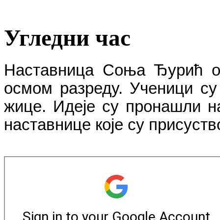
Угледни час
Наставница Соња Ђурић од
осмом разреду. Ученици су
жице. Идеје су пронашли н
наставнице које су присуств