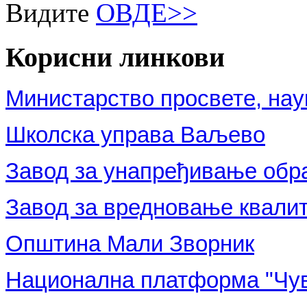
Видите
ОВДЕ>>
Корисни
линкови
Министарство просвете, нау
Школска управа Ваљево
Завод за унапређивање обр
Завод за вредновање квали
Општина Мали Зворник
Национална платформа "Чув